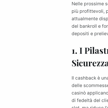
Nelle prossime se
più profittevoli,
attualmente disp
del bankroll e fo
depositi e preliev
1. I Pilas
Sicurezz
Il cashback è un
delle scommesse 
casinò applicano u
di fedeltà del c
slot, ma riduce l