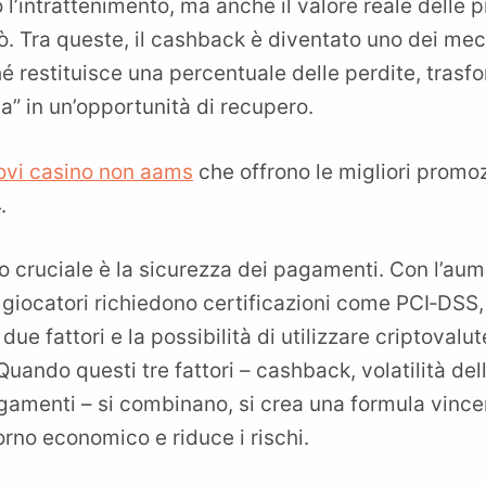
 l’intrattenimento, ma anche il valore reale delle 
nò. Tra queste, il cashback è diventato uno dei me
é restituisce una percentuale delle perdite, tras
a” in un’opportunità di recupero.
ovi casino non aams
che offrono le migliori promo
.
o cruciale è la sicurezza dei pagamenti. Con l’aum
 giocatori richiedono certificazioni come PCI‑DSS,
due fattori e la possibilità di utilizzare criptovalu
uando questi tre fattori – cashback, volatilità dell
gamenti – si combinano, si crea una formula vinc
orno economico e riduce i rischi.