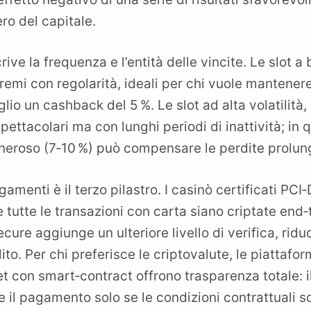
ro del capitale.
rive la frequenza e l’entità delle vincite. Le slot a 
remi con regolarità, ideali per chi vuole mantenere
glio un cashback del 5 %. Le slot ad alta volatilità, 
pettacolari ma con lunghi periodi di inattività; in 
eroso (7‑10 %) può compensare le perdite prolun
amenti è il terzo pilastro. I casinò certificati PCI
tutte le transazioni con carta siano criptate end‑t
cure aggiunge un ulteriore livello di verifica, ridu
ito. Per chi preferisce le criptovalute, le piattafo
t con smart‑contract offrono trasparenza totale: 
il pagamento solo se le condizioni contrattuali so