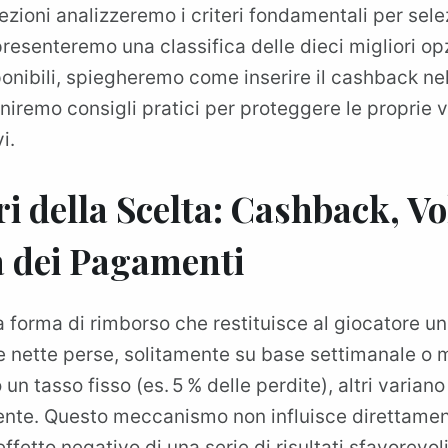
zioni analizzeremo i criteri fondamentali per selez
 presenteremo una classifica delle dieci migliori op
onibili, spiegheremo come inserire il cashback nel
rniremo consigli pratici per proteggere le proprie 
i.
tri della Scelta: Cashback, Vol
a dei Pagamenti
a forma di rimborso che restituisce al giocatore u
nette perse, solitamente su base settimanale o m
n tasso fisso (es. 5 % delle perdite), altri variano 
liente. Questo meccanismo non influisce direttamen
’effetto negativo di una serie di risultati sfavorevo