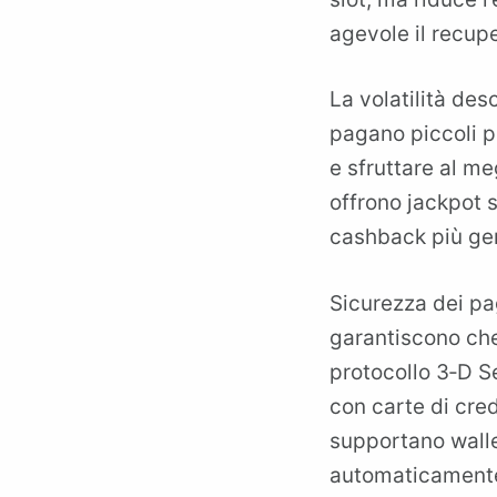
agevole il recupe
La volatilità desc
pagano piccoli p
e sfruttare al me
offrono jackpot s
cashback più gen
Sicurezza dei pag
garantiscono che 
protocollo 3‑D Se
con carte di cred
supportano walle
automaticamente 