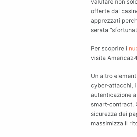
valutare non solo
offerte dai casi
apprezzati perch
serata “sfortunat
Per scoprire i
nu
visita America24
Un altro element
cyber‑attacchi, i
autenticazione a 
smart‑contract. Q
sicurezza dei pa
massimizza il rit