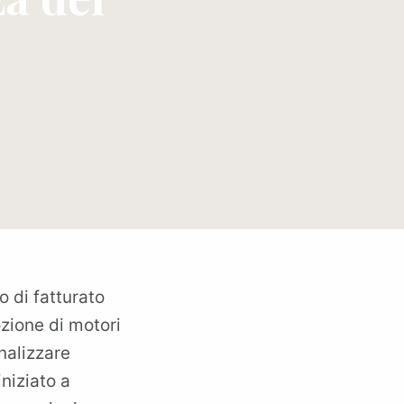
o di fatturato
ozione di motori
onalizzare
iniziato a