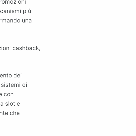
promozioni
ccanismi più
formando una
zioni cashback,
ento dei
 sistemi di
te con
a slot e
ente che