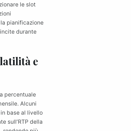
ionare le slot
zioni
la pianificazione
vincite durante
atilità e
na percentuale
ensile. Alcuni
in base al livello
te sull’RTP della
li, rendendo più