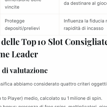
da destinare al gioc
vincite
Protegge
Influenza la fiducia 
depositi/prelievi
rapidità di incasso
 delle Top 10 Slot Consigliat
rme Leader
 di valutazione
assifica abbiamo considerato quattro criteri oggetti
 to Player) medio, calcolato su 1 milione di spin.
bonus: presenza di free spins, moltiplicatori, gio