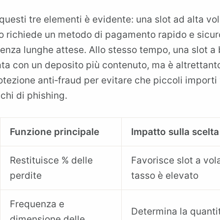
 questi tre elementi è evidente: una slot ad alta vol
 richiede un metodo di pagamento rapido e sicur
ti senza lunghe attese. Allo stesso tempo, una slot a 
ta con un deposito più contenuto, ma è altrettan
rotezione anti‑fraud per evitare che piccoli import
cchi di phishing.
Funzione principale
Impatto sulla scelta 
Restituisce % delle
Favorisce slot a volat
perdite
tasso è elevato
Frequenza e
Determina la quantit
dimensione delle