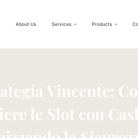
e
About Us
Services
Products
Co
rategia Vincente: C
iere le Slot con Ca
mizzando la Sicurezz