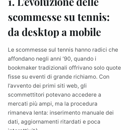
1. L’evoluzione delle
scommesse su tennis:
da desktop a mobile
Le scommesse sul tennis hanno radici che
affondano negli anni ’90, quando i
bookmaker tradizionali offrivano solo quote
fisse su eventi di grande richiamo. Con
l’avvento dei primi siti web, gli
scommettitori potevano accedere a
mercati più ampi, ma la procedura
rimaneva lenta: inserimento manuale dei
dati, aggiornamenti ritardati e poca