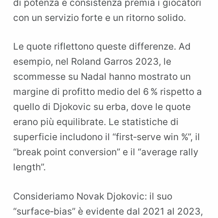
di potenza e consistenza premia i giocatori
con un servizio forte e un ritorno solido.
Le quote riflettono queste differenze. Ad
esempio, nel Roland Garros 2023, le
scommesse su Nadal hanno mostrato un
margine di profitto medio del 6 % rispetto a
quello di Djokovic su erba, dove le quote
erano più equilibrate. Le statistiche di
superficie includono il “first‑serve win %”, il
“break point conversion” e il “average rally
length”.
Consideriamo Novak Djokovic: il suo
“surface‑bias” è evidente dal 2021 al 2023,