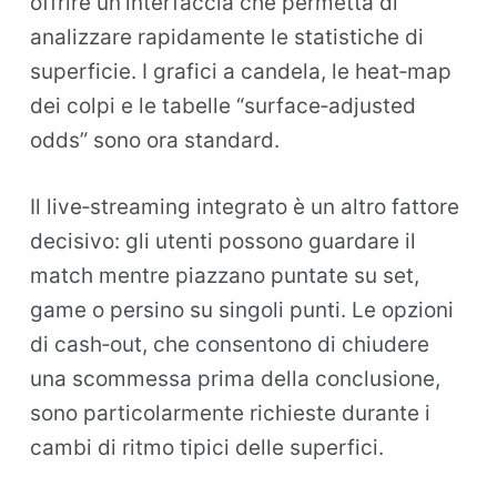
offrire un’interfaccia che permetta di
analizzare rapidamente le statistiche di
superficie. I grafici a candela, le heat‑map
dei colpi e le tabelle “surface‑adjusted
odds” sono ora standard.
Il live‑streaming integrato è un altro fattore
decisivo: gli utenti possono guardare il
match mentre piazzano puntate su set,
game o persino su singoli punti. Le opzioni
di cash‑out, che consentono di chiudere
una scommessa prima della conclusione,
sono particolarmente richieste durante i
cambi di ritmo tipici delle superfici.