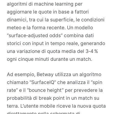
algoritmi di machine learning per
aggiornare le quote in base a fattori
dinamici, tra cui la superficie, le condizioni
meteo e la forma recente. Un modello
“surface‑adjusted odds” combina dati
storici con input in tempo reale, generando
una variazione di quota media del 3‑4 %
ogni cinque minuti durante un match.
Ad esempio, Betway utilizza un algoritmo
chiamato “SurfaceIQ” che analizza il “spin
rate” e il “bounce height” per prevedere la
probabilità di break point in un match su
terra. L’utente mobile riceve la nuova quota
direttamente nella schermata di