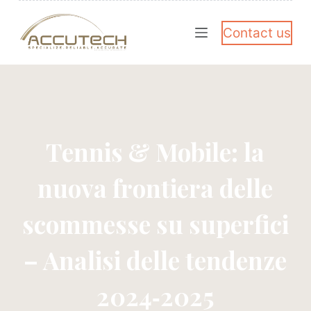
S
Contact us
k
i
p
t
o
Tennis & Mobile: la
c
o
nuova frontiera delle
n
t
scommesse su superfici
e
– Analisi delle tendenze
n
t
2024‑2025