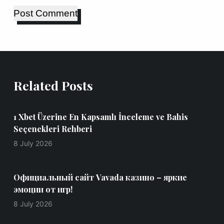
Post Comment
Related Posts
1 Xbet Üzerine En Kapsamlı İnceleme ve Bahis
Seçenekleri Rehberi
8 July 2026
Официальный сайт Vavada казино – яркие
эмоции от игр!
8 July 2026