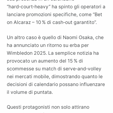
“hard‑court‑heavy” ha spinto gli operatori a
lanciare promozioni specifiche, come “Bet
on Alcaraz – 10 % di cash‑out garantito”.
Un altro caso è quello di Naomi Osaka, che
ha annunciato un ritorno su erba per
Wimbledon 2025. La semplice notizia ha
provocato un aumento del 15 % di
scommesse su match di serve‑and‑volley
nei mercati mobile, dimostrando quanto le
decisioni di calendario possano influenzare
il volume di puntata.
Questi protagonisti non solo attirano