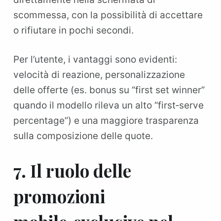
scommessa, con la possibilità di accettare
o rifiutare in pochi secondi.
Per l’utente, i vantaggi sono evidenti:
velocità di reazione, personalizzazione
delle offerte (es. bonus su “first set winner”
quando il modello rileva un alto “first‑serve
percentage”) e una maggiore trasparenza
sulla composizione delle quote.
7. Il ruolo delle
promozioni