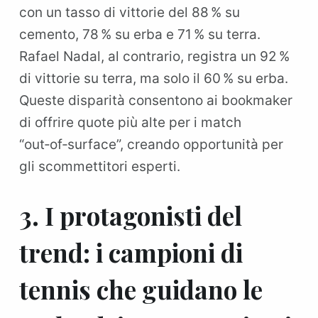
con un tasso di vittorie del 88 % su
cemento, 78 % su erba e 71 % su terra.
Rafael Nadal, al contrario, registra un 92 %
di vittorie su terra, ma solo il 60 % su erba.
Queste disparità consentono ai bookmaker
di offrire quote più alte per i match
“out‑of‑surface”, creando opportunità per
gli scommettitori esperti.
3. I protagonisti del
trend: i campioni di
tennis che guidano le