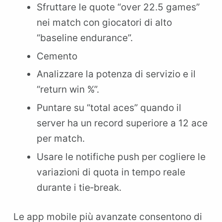
Sfruttare le quote “over 22.5 games”
nei match con giocatori di alto
“baseline endurance”.
Cemento
Analizzare la potenza di servizio e il
“return win %”.
Puntare su “total aces” quando il
server ha un record superiore a 12 ace
per match.
Usare le notifiche push per cogliere le
variazioni di quota in tempo reale
durante i tie‑break.
Le app mobile più avanzate consentono di