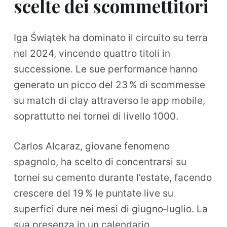
scelte dei scommettitori
Iga Świątek ha dominato il circuito su terra
nel 2024, vincendo quattro titoli in
successione. Le sue performance hanno
generato un picco del 23 % di scommesse
su match di clay attraverso le app mobile,
soprattutto nei tornei di livello 1000.
Carlos Alcaraz, giovane fenomeno
spagnolo, ha scelto di concentrarsi su
tornei su cemento durante l’estate, facendo
crescere del 19 % le puntate live su
superfici dure nei mesi di giugno‑luglio. La
sua presenza in un calendario