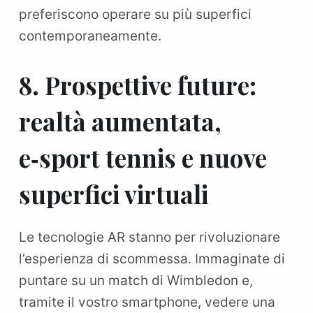
preferiscono operare su più superfici
contemporaneamente.
8. Prospettive future:
realtà aumentata,
e‑sport tennis e nuove
superfici virtuali
Le tecnologie AR stanno per rivoluzionare
l’esperienza di scommessa. Immaginate di
puntare su un match di Wimbledon e,
tramite il vostro smartphone, vedere una