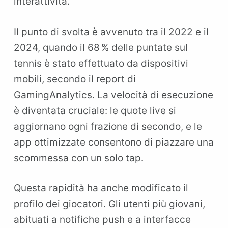
interattività.
Il punto di svolta è avvenuto tra il 2022 e il
2024, quando il 68 % delle puntate sul
tennis è stato effettuato da dispositivi
mobili, secondo il report di
GamingAnalytics. La velocità di esecuzione
è diventata cruciale: le quote live si
aggiornano ogni frazione di secondo, e le
app ottimizzate consentono di piazzare una
scommessa con un solo tap.
Questa rapidità ha anche modificato il
profilo dei giocatori. Gli utenti più giovani,
abituati a notifiche push e a interfacce