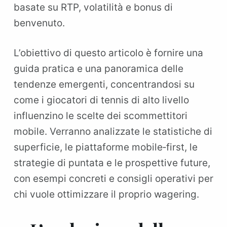
basate su RTP, volatilità e bonus di
benvenuto.
L’obiettivo di questo articolo è fornire una
guida pratica e una panoramica delle
tendenze emergenti, concentrandosi su
come i giocatori di tennis di alto livello
influenzino le scelte dei scommettitori
mobile. Verranno analizzate le statistiche di
superficie, le piattaforme mobile‑first, le
strategie di puntata e le prospettive future,
con esempi concreti e consigli operativi per
chi vuole ottimizzare il proprio wagering.