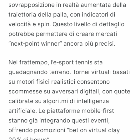
sovrapposizione in realtà aumentata della
traiettoria della palla, con indicatori di
velocità e spin. Questo livello di dettaglio
potrebbe permettere di creare mercati
“next‑point winner” ancora più precisi.
Nel frattempo, l’e‑sport tennis sta
guadagnando terreno. Tornei virtuali basati
su motori fisici realistici consentono
scommesse su avversari digitali, con quote
calibrate su algoritmi di intelligenza
artificiale. Le piattaforme mobile‑first
stanno già integrando questi eventi,
offrendo promozioni “bet on virtual clay –
20 % di bonus”.