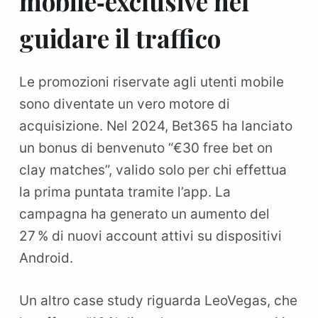
mobile‑exclusive nel
guidare il traffico
Le promozioni riservate agli utenti mobile
sono diventate un vero motore di
acquisizione. Nel 2024, Bet365 ha lanciato
un bonus di benvenuto “€30 free bet on
clay matches”, valido solo per chi effettua
la prima puntata tramite l’app. La
campagna ha generato un aumento del
27 % di nuovi account attivi su dispositivi
Android.
Un altro case study riguarda LeoVegas, che