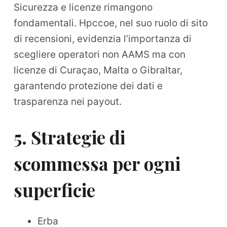
Sicurezza e licenze rimangono
fondamentali. Hpccoe, nel suo ruolo di sito
di recensioni, evidenzia l’importanza di
scegliere operatori non AAMS ma con
licenze di Curaçao, Malta o Gibraltar,
garantendo protezione dei dati e
trasparenza nei payout.
5. Strategie di
scommessa per ogni
superficie
Erba