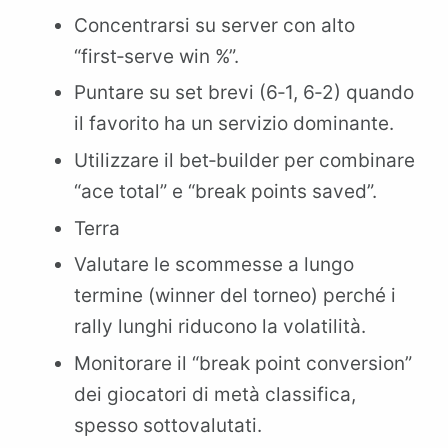
Concentrarsi su server con alto
“first‑serve win %”.
Puntare su set brevi (6‑1, 6‑2) quando
il favorito ha un servizio dominante.
Utilizzare il bet‑builder per combinare
“ace total” e “break points saved”.
Terra
Valutare le scommesse a lungo
termine (winner del torneo) perché i
rally lunghi riducono la volatilità.
Monitorare il “break point conversion”
dei giocatori di metà classifica,
spesso sottovalutati.