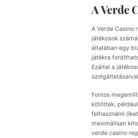
A Verde C
A Verde Casino n
játékosok számár
általában egy bi
játékra fordítha
Ezáltal a játéko
szolgáltatásaival
Fontos megemlíte
kötöttek, példáu
felhasználni őke
maximálisan kih
verde casino reg