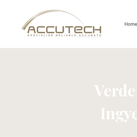
S
k
Hom
i
p
t
o
c
o
Verde
n
t
e
Ingy
n
t