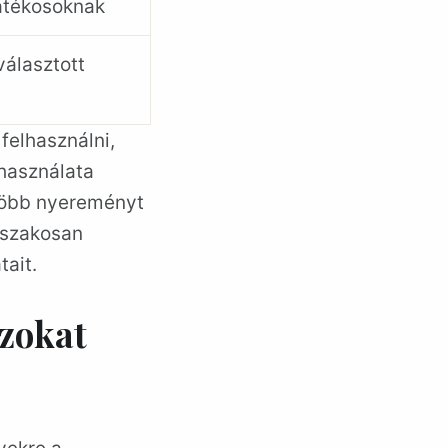
játékosoknak
választott
felhasználni,
 használata
 több nyereményt
őszakosan
tait.
szokat