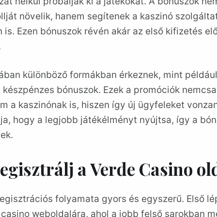
zat nélkül próbálják ki a játékokat. A bónuszok n
llját növelik, hanem segítenek a kaszinó szolgálta
s. Ezen bónuszok révén akár az első kifizetés előt
.
lában különböző formákban érkeznek, mint példáu
 készpénzes bónuszok. Ezek a promóciók nemcsa
 a kaszinónak is, hiszen így új ügyfeleket vonz
ja, hogy a legjobb játékélményt nyújtsa, így a bó
ek.
gisztrálj a Verde Casino ol
egisztrációs folyamata gyors és egyszerű. Első l
e casino weboldalára, ahol a jobb felső sarokban m